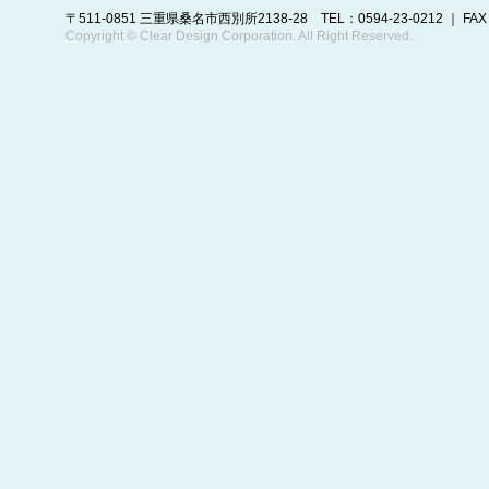
〒511-0851 三重県桑名市西別所2138-28 TEL：0594-23-0212 ｜ FAX：0
Copyright © Clear Design Corporation. All Right Reserved.